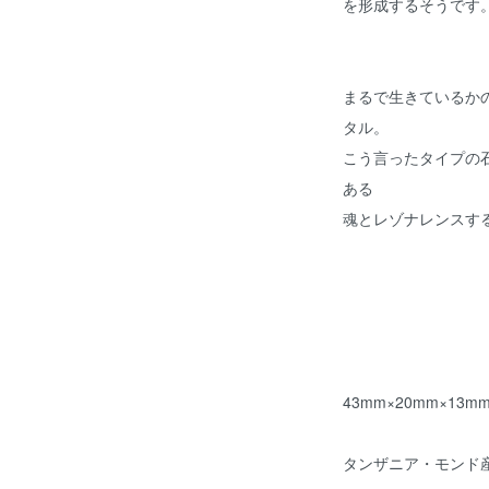
を形成するそうです
まるで生きているか
タル。
こう言ったタイプの
ある
魂とレゾナレンスす
43mm×20mm×13m
タンザニア・モンド