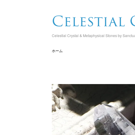
Celestial Crystal & Metaphysical Stones by Sanctu
ホーム