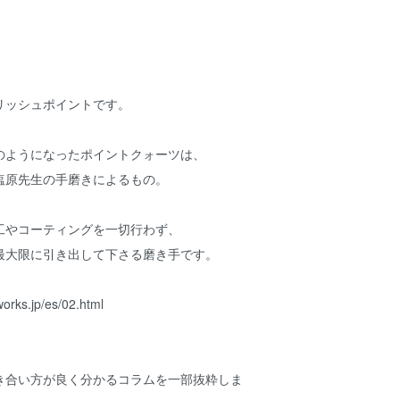
リッシュポイントです。
のようになったポイントクォーツは、
塩原先生の手磨きによるもの。
工やコーティングを一切行わず、
最大限に引き出して下さる磨き手です。
works.jp/es/02.html
き合い方が良く分かるコラムを一部抜粋しま