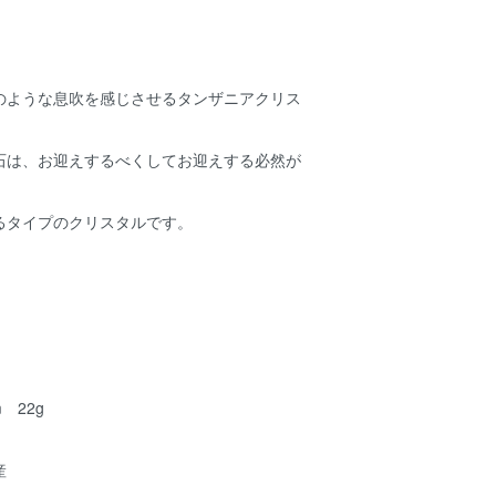
。
のような息吹を感じさせるタンザニアクリス
石は、お迎えするべくしてお迎えする必然が
るタイプのクリスタルです。
m 22g
産