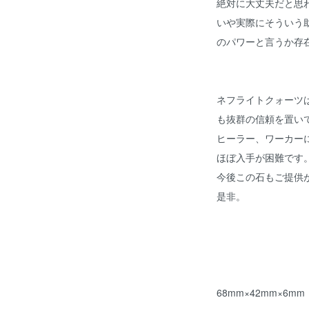
絶対に大丈夫だと思
いや実際にそういう
のパワーと言うか存
ネフライトクォーツ
も抜群の信頼を置い
ヒーラー、ワーカー
ほぼ入手が困難です
今後この石もご提供
是非。
68mm×42mm×6mm