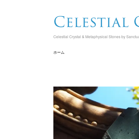
Celestial Crystal & Metaphysical Stones by Sanctu
ホーム