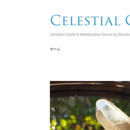
Celestial Crystal & Metaphysical Stones by Sanctu
ホーム