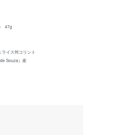
m 47g
ェライス州コリント
e Souza）産