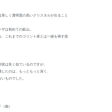
は美しく透明度の高いクリスタルが出ること
ーザは初めての鉱山。
れ、これまでのコリント産とは一線を画す扱
形状は良く似ているのですが、
感じたのは、もっともっと深く、
古いものでした。
。
ド（劔）