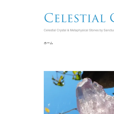
Celestial Crystal & Metaphysical Stones by Sanctu
ホーム