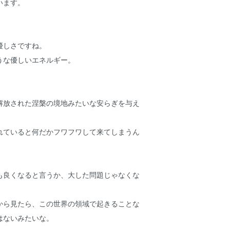
います。
優しさですね。
うな優しいエネルギー。
解放された涅槃の境地みたいな安らぎを与え
れていると何だかフワフワして来てしまうん
も良くなると言うか、大した問題じゃなくな
から見たら、この世界の領域で起きることな
はないみたいな。