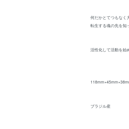
何だかとてつもなく
転生する魂の先を知
活性化して活動を始
118mm×45mm×38m
ブラジル産