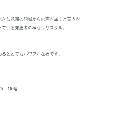
大きな意識の領域からの声が届くと言うか、
っている知恵者の様なクリスタル。
めるととてもパワフルな石です。
m 196g