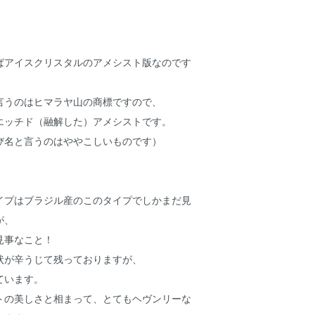
ばアイスクリスタルのアメシスト版なのです
言うのはヒマラヤ山の商標ですので、
エッチド（融解した）アメシストです。
び名と言うのはややこしいものです）
イプはブラジル産のこのタイプでしかまだ見
が、
見事なこと！
状が辛うじて残っておりますが、
ています。
トの美しさと相まって、とてもヘヴンリーな