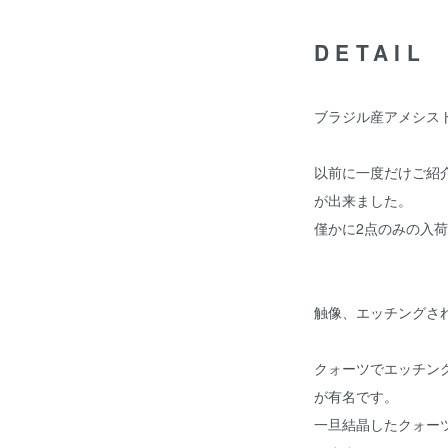
DETAIL
ブラジル産アメシス
以前に一度だけご紹
が出来ました。
僅かに2点のみの入
触像、エッチングさ
クォーツでエッチン
が有名です。
一旦結晶したクォー