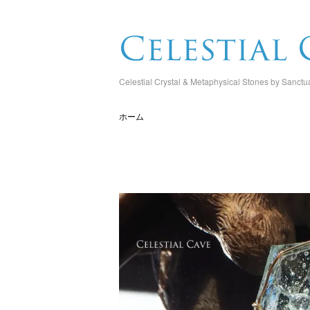
Celestial Crystal & Metaphysical Stones by Sanctu
ホーム