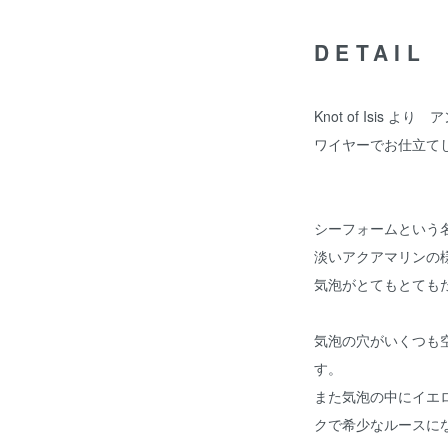
DETAIL
Knot of Isis
ワイヤーでお仕立て
シーフォームという
淡いアクアマリンの
気泡がとてもとても
気泡の穴がいくつも
す。
また気泡の中にイエ
クで希少なルースに