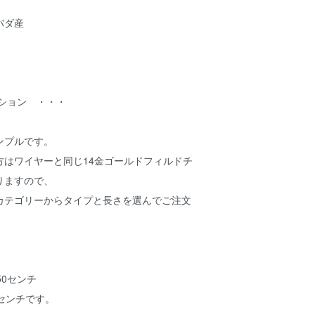
バダ産
プション ・・・
ンプルです。
方はワイヤーと同じ14金ゴールドフィルドチ
りますので、
カテゴリーからタイプと長さを選んでご注文
50センチ
センチです。