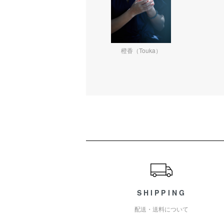
橙香（Touka）
ショッピングガイド
SHIPPING
配送・送料について