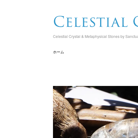
Celestial Crystal & Metaphysical Stones by Sanctu
ホーム