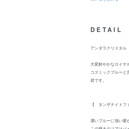
DETAIL
アンダラクリスタル
大変鮮やかなロイヤ
コズミックブルーと
碧です。
【 タンザナイトフ
濃いブルーに強い紫
この輝きのコアはバ