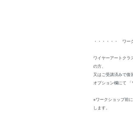
・・・・・・ ワー
ワイヤーアートクラ
の方、
又はご受講済みで復習
オプション欄にて 「
※ワークショップ前
します。