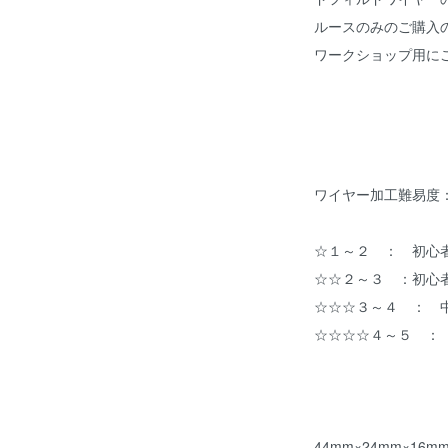
ルースのみのご購入の
ワークショップ用にご
ワイヤー加工難易度
☆１～２ ： 初心
☆☆２～３ ：初心
☆☆☆３～４ ： 
☆☆☆☆４～５ ：
44mm×24mm×16m