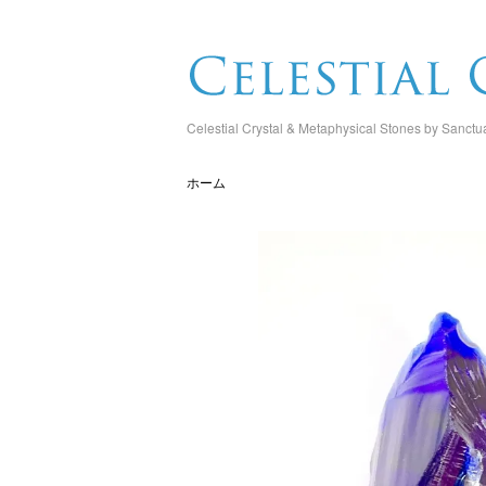
Celestial Crystal & Metaphysical Stones by Sanctu
ホーム