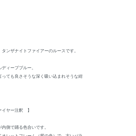
 タンザナイトファイアーのルースです。
ルディープブルー。
言っても良さそうな深く吸い込まれそうな紺
ァイヤー注釈 】
が内側で踊る色合いです。
イオレットフレーム（紫の炎）で、古いパラ