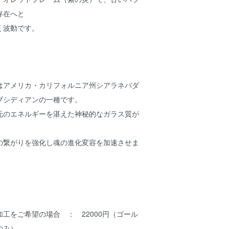
存在へと
く波動です。
はアメリカ・カリフォルニア州シアラネバダ
ブシディアンの一種です。
元のエネルギーを湛えた神秘的なガラス質が
の繋がりを強化し魂の進化変容を加速させま
工をご希望の場合 ： 22000円（ゴール
のみ）