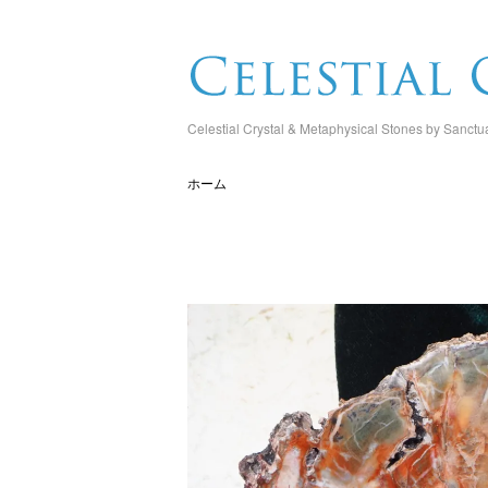
Celestial Crystal & Metaphysical Stones by Sanctu
ホーム