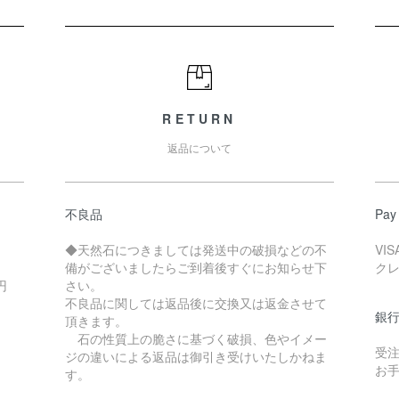
RETURN
返品について
不良品
Pay
◆天然石につきましては発送中の破損などの不
VI
備がございましたらご到着後すぐにお知らせ下
ク
0円
さい。
不良品に関しては返品後に交換又は返金させて
銀
頂きます。
石の性質上の脆さに基づく破損、色やイメー
受
。
ジの違いによる返品は御引き受けいたしかねま
お
す。