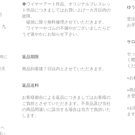
◆ワイヤーアート作品、オリジナルブレスレッ
ゆ
ト作品につきましてはお買い上げ一カ月以内の
0円
故障、
受
破損に限り無料修理させていただきます。
お
 九
ワイヤーやゴムの不備やがございましたらど
うぞ速やかにお知らせ下さい。
サ
セ
送時に
返品期限
く
く
部天
商品到着後７日以内とさせていただきます。
※
返品送料
※
き
お客様都合による返品につきましてはお客様の
ご負担とさせていただきます。不良品及び当社
※
の商品間違いに該当する場合は当方で負担いた
ま
します。
（ヘ
用い