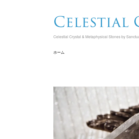
Celestial Crystal & Metaphysical Stones by Sanctu
ホーム