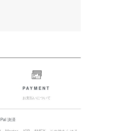
PAYMENT
お支払いについて
 Pal 決済
SA・Master・JCB・AMEX・その他あらゆる