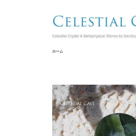
Celestial Crystal & Metaphysical Stones by Sanctu
ホーム