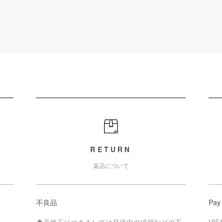
RETURN
返品について
不良品
Pay
◆天然石につきましては発送中の破損などの不
VI