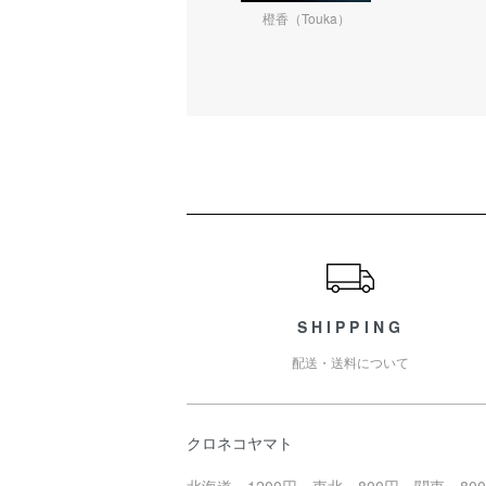
橙香（Touka）
ショッピングガイド
SHIPPING
配送・送料について
クロネコヤマト
北海道 1200円 東北 800円 関東 800