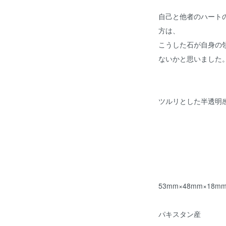
自己と他者のハート
方は、
こうした石が自身の
ないかと思いました
ツルリとした半透明
53mm×48mm×18m
パキスタン産