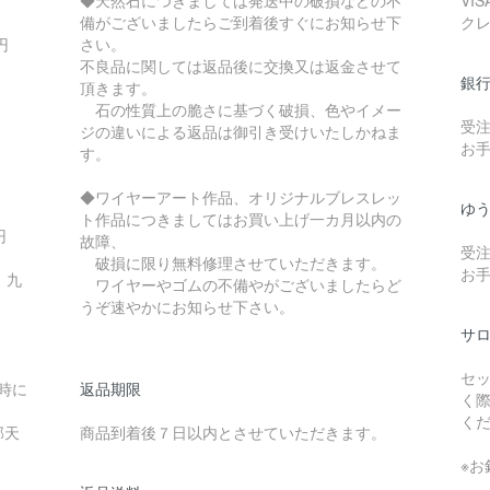
備がございましたらご到着後すぐにお知らせ下
ク
0円
さい。
不良品に関しては返品後に交換又は返金させて
銀
頂きます。
石の性質上の脆さに基づく破損、色やイメー
受
。
ジの違いによる返品は御引き受けいたしかねま
お
す。
◆ワイヤーアート作品、オリジナルブレスレッ
ゆ
ト作品につきましてはお買い上げ一カ月以内の
0円
故障、
受
破損に限り無料修理させていただきます。
お
 九
ワイヤーやゴムの不備やがございましたらど
うぞ速やかにお知らせ下さい。
サ
セ
送時に
返品期限
く
く
部天
商品到着後７日以内とさせていただきます。
※