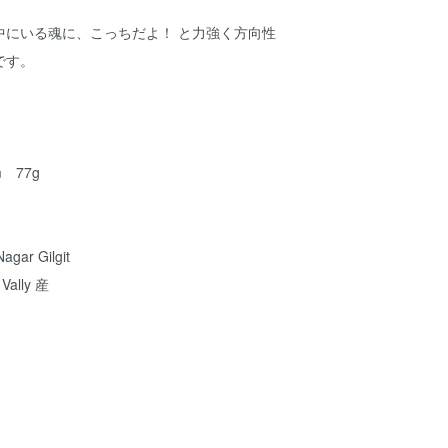
中にいる魂に、こっちだよ！ と力強く方向性
です。
m 77g
ar Gilgit
 Vally 産