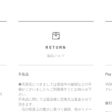
RETURN
返品について
不良品
Pay
◆天然石につきましては発送中の破損などの不
VI
備がございましたらご到着後すぐにお知らせ下
ク
0円
さい。
不良品に関しては返品後に交換又は返金させて
銀
頂きます。
石の性質上の脆さに基づく破損、色やイメー