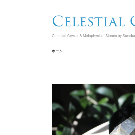
Celestial Crystal & Metaphysical Stones by Sanctu
ホーム