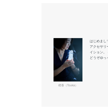
はじめまし
アクセサリ
イション。
どうぞゆっ
橙香（Touka）