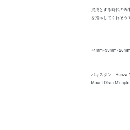
混沌とする時代の渦
を指示してくれそう
74mm×33mm×26m
パキスタン Hunza Nag
Mount Diran Minapin