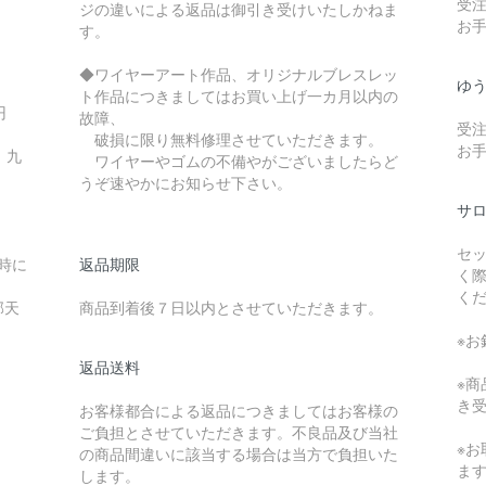
受
。
ジの違いによる返品は御引き受けいたしかねま
お
す。
◆ワイヤーアート作品、オリジナルブレスレッ
ゆ
ト作品につきましてはお買い上げ一カ月以内の
0円
故障、
受
破損に限り無料修理させていただきます。
お
 九
ワイヤーやゴムの不備やがございましたらど
うぞ速やかにお知らせ下さい。
サ
セ
送時に
返品期限
く
く
部天
商品到着後７日以内とさせていただきます。
※
返品送料
※
き
お客様都合による返品につきましてはお客様の
ご負担とさせていただきます。不良品及び当社
※
の商品間違いに該当する場合は当方で負担いた
ま
します。