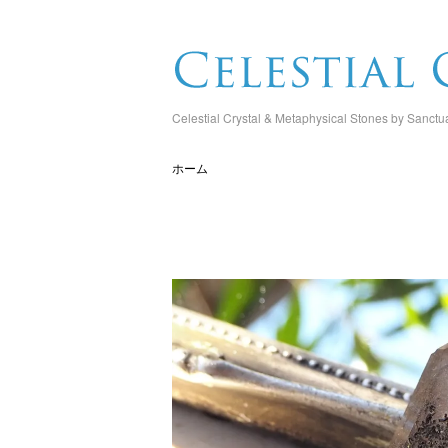
Celestial Crystal & Metaphysical Stones by Sanctu
ホーム