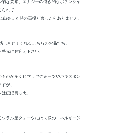
ル的な要素、エナジーの働き的なポテンシャ
じられて
石に出会えた時の高揚と言ったらありません。
 を感じさせてくれるこちらのお品たち。
お手元にお迎え下さい。
のものが多くヒマラヤクォーツやパキスタン
ますが、
トはほぼ真っ黒。
てウラル産クォーツには同様のエネルギー的
。