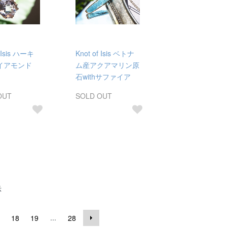
f Isis ハーキ
Knot of Isis ベトナ
イアモンド
ム産アクアマリン原
石withサファイア
OUT
SOLD OUT
示
...
18
19
28