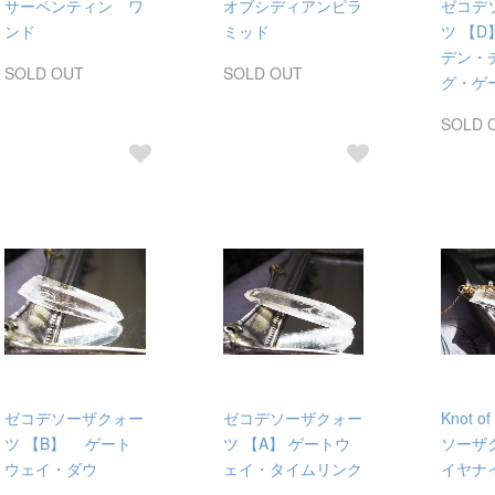
サーペンティン ワ
オブシディアンピラ
ゼコデ
ンド
ミッド
ツ 【
デン・
SOLD OUT
SOLD OUT
グ・ゲ
SOLD 
ゼコデソーザクォー
ゼコデソーザクォー
Knot o
ツ 【B】 ゲート
ツ 【A】 ゲートウ
ソーザ
ウェイ・ダウ
ェイ・タイムリンク
イヤナ