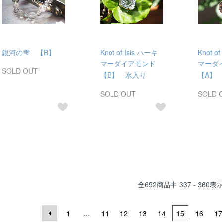
銀河の雫 【B】
Knot of Isis ハーキ
Knot o
マーダイアモンド
マーダ
SOLD OUT
【B】 水入り
【A】
SOLD OUT
SOLD 
全
652
商品中
337 - 360
表
...
1
11
12
13
14
15
16
17