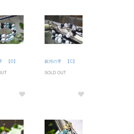
雫 【D】
銀河の雫 【C】
OUT
SOLD OUT