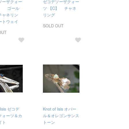
ソーザクォー
ゼコデソーザクォー
D】 ゴール
ツ 【C】 チャネ
チャネリン
リング
ートウェイ
SOLD OUT
OUT
f Isis ゼコデ
Knot of Isis オパー
クォーツ＆カ
ル＆オレゴンサンス
イト
トーン